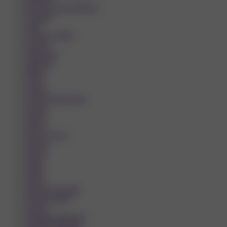
Rychnov nad Kněžnou
Rýmařov
Slaný
Slavkov u Brna
Sokolov
Strakonice
Studénka
Stříbro
Sušice
Svitavy
Světlá nad Sázavou
Tachov
Teplice
Tišnov
Trhové Sviny
Trutnov
Turnov
Tábor
Třebíč
Třinec
Uherské Hradiště
Uherský Brod
Uničov
Valašské Klobouky
Valašské Meziříčí