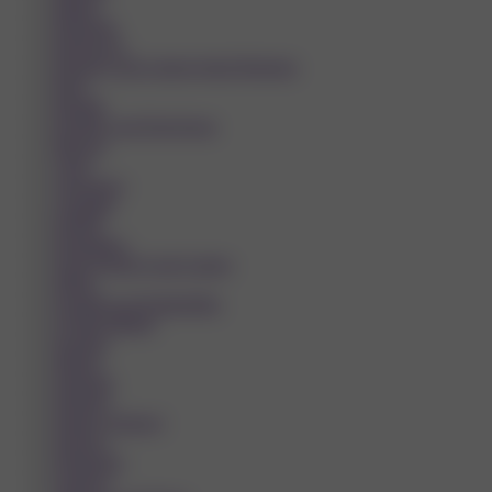
Blatná
Bohumín
Boskovice
Brandýs nad Labem-Stará Boleslav
Brno
Bruntál
Bystřice pod Hostýnem
Břeclav
Cheb
Chomutov
Chrudim
Dobříš
Domažlice
Dvůr Králové nad Labem
Děčín
Frenštát pod Radhoštěm
Frýdek-Místek
Havířov
Hlučín
Hodonín
Holešov
Hradec Králové
Hranice
Humpolec
Ivančice