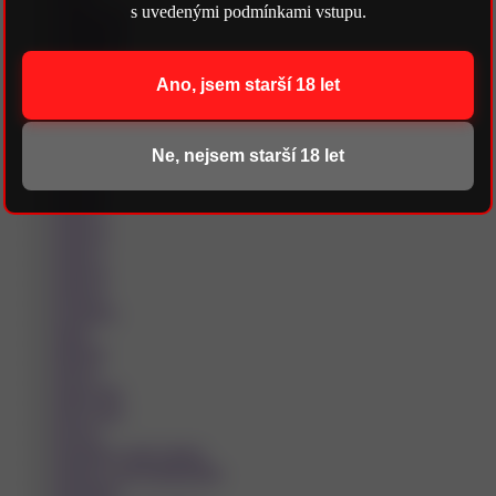
s uvedenými podmínkami vstupu.
Podbořany
Poděbrady
Pohořelice
Polička
Ano, jsem starší 18 let
Prachatice
Praha 1
Praha 10
Praha 2
Ne, nejsem starší 18 let
Praha 3
Praha 4
Praha 5
Praha 6
Praha 7
Praha 8
Praha 9
Prostějov
Písek
Přelouč
Přerov
Rakovník
Rokycany
Rosice
Roudnice nad Labem
Rožnov pod Radhoštěm
Rumburk