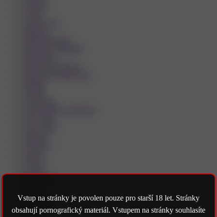
Litvínov
Louny
Luhačovice
Mikulov
Mladá Boleslav
Mnichovo Hradiště
Mohelnice
Moravská Třebová
Moravské Budějovice
Mělník
Nejdek
Neratovice
Nové Město na Moravě
Nový Bor
Nový Jičín
Náchod
Olomouc
Opava
Orlová
Ostrava
Otrokovice
Pacov
Pardubice
Vstup na stránky je povolen pouze pro starší 18 let. Stránky
Pelhřimov
obsahují pornografický materiál. Vstupem na stránky souhlasíte
Plzeň