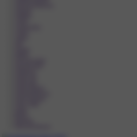
Veselí nad Moravou
Vimperk
Vodňany
Vsetín
Vysoké Mýto
Vyškov
Vítkov
Zlín
Znojmo
Zábřeh
Ústí nad Labem
Ústí nad Orlicí
Čelákovice
Česká Lípa
Česká Lípa
Česká Třebová
České Budějovice
Český Krumlov
Český Těšín
Čáslav
Říčany
Šternberk
Žďár nad Sázavou