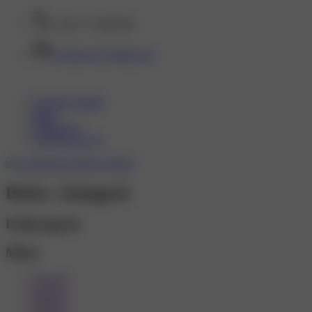
+420 773 488 099
sexinzerce@gmail.com
Erotické masáže
Blog
Přihlásit se
Zaregistrovat se
Dívky v kategorii
Podkategorie
Města
Benešov
Beroun
Blansko