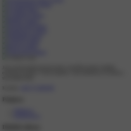
Jsme profesionální inzertní portál s největším počtem nabídek
erotických masáží v České republice. Jsme jedničkou na českém a
slovenském trhu!
Kontakt:
+420 773 488 099
Podpora
Přihlásit se
Registrovat se
Důležité odkazy