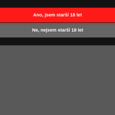
Ano, jsem starší 18 let
Ne, nejsem starší 18 let